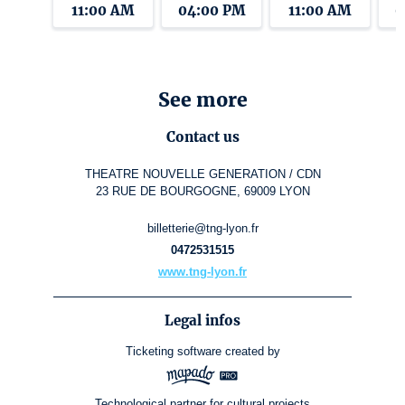
11:00 AM
04:00 PM
11:00 AM
0
See more
Contact us
THEATRE NOUVELLE GENERATION / CDN
23 RUE DE BOURGOGNE, 69009 LYON
billetterie@tng-lyon.fr
0472531515
www.tng-lyon.fr
Legal infos
Ticketing software
created by
Technological partner for cultural projects