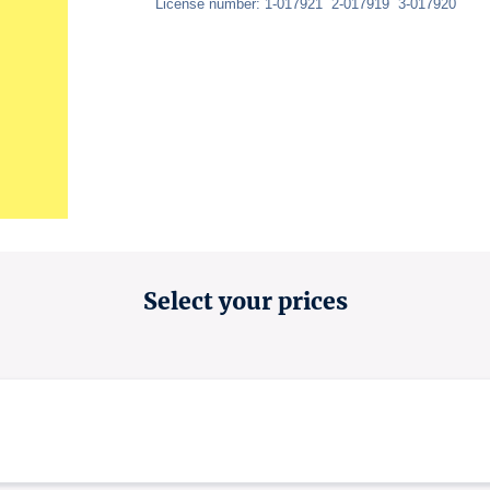
License number: 1-017921  2-017919  3-017920 
Select your prices