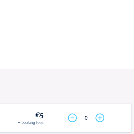
€5
0
+ booking fees